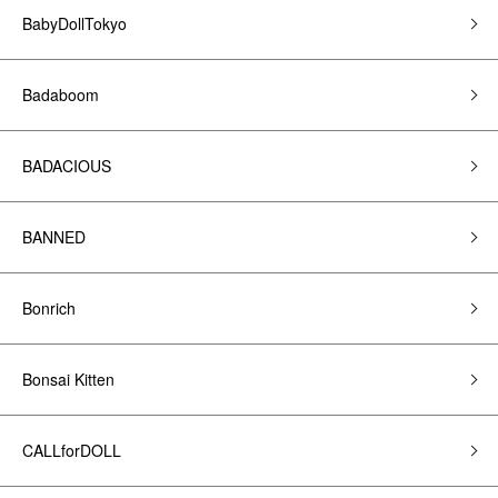
BabyDollTokyo
Badaboom
BADACIOUS
BANNED
Bonrich
Bonsai Kitten
CALLforDOLL