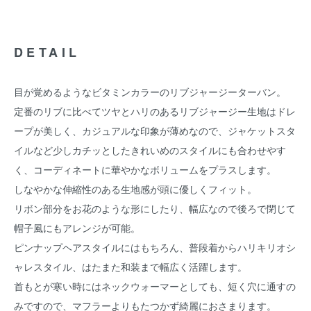
DETAIL
目が覚めるようなビタミンカラーのリブジャージーターバン。
定番のリブに比べてツヤとハリのあるリブジャージー生地はドレ
ープが美しく、カジュアルな印象が薄めなので、ジャケットスタ
イルなど少しカチッとしたきれいめのスタイルにも合わせやす
く、コーディネートに華やかなボリュームをプラスします。
しなやかな伸縮性のある生地感が頭に優しくフィット。
リボン部分をお花のような形にしたり、幅広なので後ろで閉じて
帽子風にもアレンジが可能。
ピンナップヘアスタイルにはもちろん、普段着からハリキリオシ
ャレスタイル、はたまた和装まで幅広く活躍します。
首もとが寒い時にはネックウォーマーとしても、短く穴に通すの
みですので、マフラーよりもたつかず綺麗におさまります。