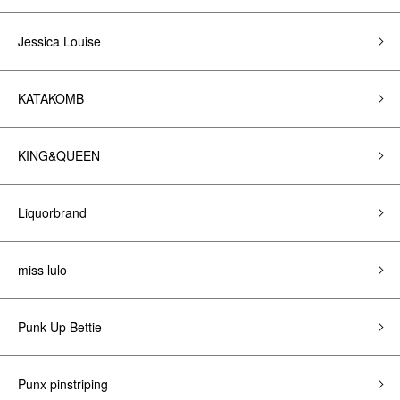
Jessica Louise
KATAKOMB
KING&QUEEN
Liquorbrand
miss lulo
Punk Up Bettie
Punx pinstriping