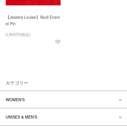
【Jessica Louise】Skull Enam
el Pin
2,500円(税込)
カテゴリー
WOMEN'S
UNISEX & MEN'S