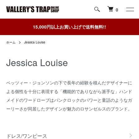
0
15,000円以上お買い上げで送料無料!!
ホーム
Jessica Louise
Jessica Louise
ベッツィー・ジョンソンの下で長年の経験を積んだデザイナーに
よる個性を十分に表現する「機能的でありながら派手な」ハンド
メイドのワードローブはパンクロックのパワーと童話のようなガ
ーリーさが同居したデザインが魅力のロサンゼルスのブランド。
グループ一覧
ドレス/ワンピース