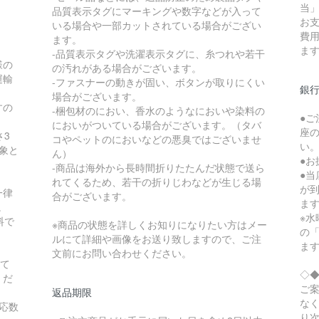
当
品質表示タグにマーキングや数字などが入って
お
いる場合や一部カットされている場合がござい
費
ます。
ま
-品質表示タグや洗濯表示タグに、糸つれや若干
様の
の汚れがある場合がございます。
運輸
-ファスナーの動きが固い、ボタンが取りにくい
銀
場合がございます。
すの
-梱包材のにおい、香水のようなにおいや染料の
●
。
においがついている場合がございます。（タバ
座
さ3
コやペットのにおいなどの悪臭ではございませ
い
象と
ん）
●
-商品は海外から長時間折りたたんだ状態で送ら
●
れてくるため、若干の折りじわなどが生じる場
が
一律
合がございます。
ま
。
※水
料で
※商品の状態を詳しくお知りになりたい方はメー
の
ルにて詳細や画像をお送り致しますので、ご注
ま
文前にお問い合わせください。
にて
◇
くだ
ご
返品期限
な
応数
り