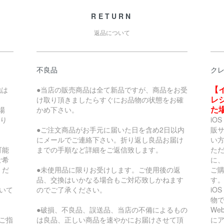
RETURN
返品について
不良品
ク
【
他は
●当店の販売商品は全て新品ですが、商品をお受
レ
け取り頂きましたらすぐにお品物の状態をお確
た
場
かめ下さい。
なり
iO
。
●ご注文商品がお手元に届いた日を含め2日以内
販
にメールでご連絡下さい。折り返し良品お届け
い
可能
までの手順など詳細をご返信致します。
た
ご希
に、
くだ
●未使用品に限りお受けします。ご使用後の返
ご
品、交換はいかなる場合もご対応致しかねます
す
いて
のでご了承ください。
iO
物で
●破損、不良品、誤送品、当店の不備によるもの
We
ご指
は良品、正しい商品を速やかにお届けさせて頂
に