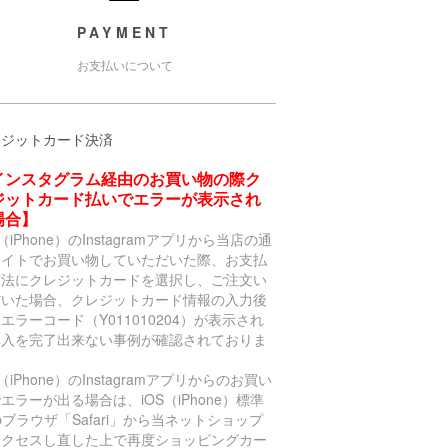
PAYMENT
お支払いについて
レジットカード決済
インスタグラム経由のお買い物の際ク
ジットカード払いでエラーが表示され
場合】
S（iPhone）のInstagramアプリから当店の通
サイトでお買い物していただいた際、お支払
方法にクレジットカードを選択し、ご注文い
だいた場合、クレジットカード情報の入力後
エラーコード（Y011010204）が表示され
購入を完了出来ない事例が確認されておりま
。
S（iPhone）のInstagramアプリからのお買い
エラーが出る場合は、iOS（iPhone）標準
bブラウザ「Safari」から当ネットショップ
アクセスし直した上で再度ショッピングカー