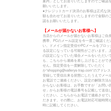
案内」としてお送りいたしますのでご確認
願いいたします。
●クレジットカード決済のお客様は正式な決
額も合わせてお送りいたしますので金額の
認をお願いいたします。
【メールが届かないお客様へ】
当店からのメールが届かないお客様はご自
携帯、PCのメール設定を今一度ご確認くだ
い。ドメイン指定受信やPCメールをブロッ
る設定になっている可能性がございます。
の設定になっていた場合メールをいただい
も、こちらから連絡を差し上げることがで
せん。指定受信を一度解除していただく
か“shopping@vallerys-trap.com”のアドレ
登録して受信出来る状態にしたうえでメー
お電話でご連絡ください。設定の解除方法
からないお客様は、お手数ですが「お問い
せ」からお客様の電話番号を記載して送信
ください。こちらからお電話で連絡させて
だきます。その際に、お電話対応可能時間
時に記載してください。