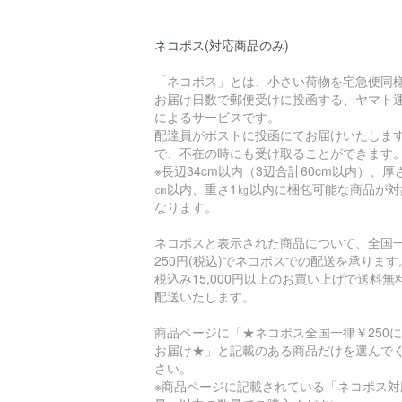
ネコポス(対応商品のみ)
「ネコポス」とは、小さい荷物を宅急便同
お届け日数で郵便受けに投函する、ヤマト
によるサービスです。
配達員がポストに投函にてお届けいたしま
で、不在の時にも受け取ることができます
※長辺34cm以内（3辺合計60cm以内）、厚
㎝以内、重さ1㎏以内に梱包可能な商品が対
なります。
ネコポスと表示された商品について、全国
250円(税込)でネコポスでの配送を承ります
税込み15,000円以上のお買い上げで送料無
配送いたします。
商品ページに「★ネコポス全国一律￥250
お届け★」と記載のある商品だけを選んで
さい。
※商品ページに記載されている「ネコポス対