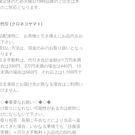
曜定休のため火曜日18時以降のご注文は木
日のご対応となります。
代引 (クロネコヤマト)
商品配達時に、お荷物と引き換えにお品代をお
払下さい。
お支払い方法は、現金のみのお取り扱いとなっ
おります。
代引き手数料は、代引き合計金額が1万円未満
合は330円、3万円未満の場合は440円、10
未満の場合は660円、それ以上は1,100円で
。
ご注文者様とお届け先が異なる場合はご利用い
だけません。
◆◇◆重要なお願い◇◆◇◆
受け取りになれない可能性がある方は絶対に
選びにならないで下さい。
け取り拒否、長期ご不在などにより当店へ返
されてきた場合、いかなる事情でも「往復送
実費）＋代引き手数料＋お品代の50%相