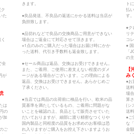
きます。
ト
(ク
払
いた
●良品発送、不良品の返送にかかる送料は当店が
す
負担致します。
●
●品切れなどで良品の交換商品ご用意ができない
リ
談く
場合はご返金にて対応させて頂きます。
コ
※1点のみのご購入だった場合はお届け時にかか
● 
った送料、代引き手数料も返金致します。
「J
の
で全
●セール商品は返品、交換はお受けできません。
【
また、ご着用、ご使用に差支えない程度のダメ
み
円が
ージがある場合がございます。この理由による
返品、交換はお受けできません。あらかじめご
●お
了承ください。
送
読
場合
●当店では商品の出荷前に検品を行い、欧米の品
算
または
質基準を満たしているもの、ご着用に問題がな
(
円の
いことを確認の上、良品として販売させていた
送料
が加
だいておりますが、細部に渡り精密なつくりや
●
国内製品と同程度の品質をお求めのお客様は恐
な
のご
れ入りますがご購入をお控え下さいますようお
金