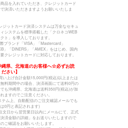
に商品を入れていただき、クレジットカード
いで決済いただきますようお願いいたしま
。
クレジットカード決済システムは万全なセキュ
ティシステムを標準搭載した「クロネコWEB
レクト」を導入しております。
国際ブランド「VISA」「Mastercard」
CB」「DINERS」「AMEX」をはじめ、国内
主要クレジットカードに対応しております。
沖縄県、北海道のお客様へ☆必ずお読
ください】
買い上げ合計金額15,000円(税込)以上または
料無料期間中の場合、決済画面にて送料0円の
でも沖縄県、北海道は送料350円(税込)が加
されますのでご注意ください。
システム上、自動配信のご注文確認メールでも
は0円と表記されます)
ご注文日から翌営業日以内にメールにて、正式
「決済金額の詳細」をお送りいたしますので
額のご確認をお願いいたします。