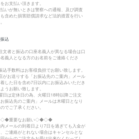
」をお支払い頂きます。
支払いが無いときは警察への通報、及び調査
用も含めた損害賠償請求など法的措置を行い
す。
行振込
ご注文者と振込の口座名義人が異なる場合は口
の名義人となる方のお名前をご連絡くださ
。
お振込手数料はお客様負担でお願い致します。
当店がお送りする「お振込先のご案内」メール
到着した日を含め7日以内にお振込みいただき
すようお願い致します。
曜日は定休日の為、火曜日18時以降ご注文
「お振込先のご案内」メールは木曜日となり
すのでご了承ください。
◆◇◆重要なお願い◇◆◇◆
案内メールの到着日より7日を過ぎても入金が
く、ご連絡がとれない場合はキャンセルとな
次回からのご注文をお受け出来なくなってし