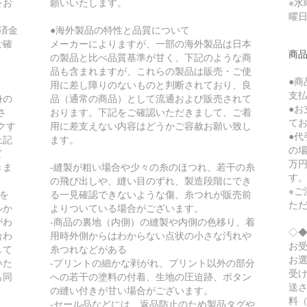
をお
願いいたします。
※水
曜
済金
●海外製品の特性と品質について
ご確
メーカーによりますが、一部の海外製品は日本
商品
の製品と比べ品質基準が甘く、下記のような商
品も含まれますが、これらの製品は販売・ご使
●
用に差し障りのないものと判断されており、良
支
身の
品（通常の商品）として流通および販売されて
●
さ
おります。下記をご確認いただきまして、ご着
て
クす
用に差支えない内容はどうかご容赦お願い致し
●
上記
ます。
の場
て
万円
きま
-縫製が粗い場合や少々の糸のほつれ、若干の糸
す
の飛び出しや、縫い目のずれ、製造段階にでき
※
スを
る一見確認できないような傷、糸つれが販売前
た
ルか
よりついている場合がございます。
がわ
-商品の裏地（内側）の縫製や内側の色移り、着
◇
合わ
用時外側からはわからない点状の小さな汚れや
お
して
糸つれなどがある
お
いた
-プリントの細かな剥がれ、プリント以外の部分
受
も同
への若干の塗料の付着、生地の圧迫跡、ボタン
送
の縫い付きが甘い場合がございます。
料（
-セール品などには、返品防止のため製品タグや