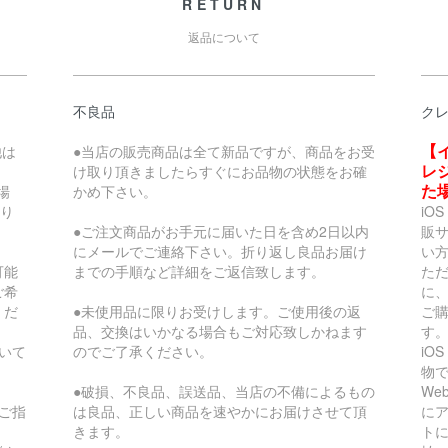
RETURN
返品について
不良品
ク
【
他は
●当店の販売商品は全て新品ですが、商品をお受
レ
け取り頂きましたらすぐにお品物の状態をお確
た
場
かめ下さい。
なり
iO
。
●ご注文商品がお手元に届いた日を含め2日以内
販
にメールでご連絡下さい。折り返し良品お届け
い
可能
までの手順など詳細をご返信致します。
た
ご希
に、
くだ
●未使用品に限りお受けします。ご使用後の返
ご
品、交換はいかなる場合もご対応致しかねます
す
いて
のでご了承ください。
iO
物で
●破損、不良品、誤送品、当店の不備によるもの
We
ご指
は良品、正しい商品を速やかにお届けさせて頂
に
きます。
ト