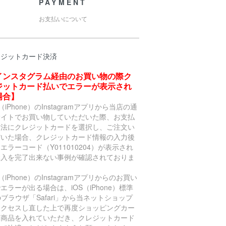
PAYMENT
お支払いについて
レジットカード決済
インスタグラム経由のお買い物の際ク
ジットカード払いでエラーが表示され
場合】
S（iPhone）のInstagramアプリから当店の通
サイトでお買い物していただいた際、お支払
方法にクレジットカードを選択し、ご注文い
だいた場合、クレジットカード情報の入力後
エラーコード（Y011010204）が表示され
購入を完了出来ない事例が確認されておりま
。
S（iPhone）のInstagramアプリからのお買い
エラーが出る場合は、iOS（iPhone）標準
bブラウザ「Safari」から当ネットショップ
アクセスし直した上で再度ショッピングカー
に商品を入れていただき、クレジットカード