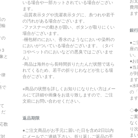
お
いる場合や一部カットされている場合がござい
費
ます。
ま
-品質表示タグや洗濯表示タグに、糸つれや若干
様の
の汚れがある場合がございます。
運輸
-ファスナーの動きが固い、ボタンが取りにくい
銀
場合がございます。
すの
-梱包材のにおい、香水のようなにおいや染料の
●
。
においがついている場合がございます。（タバ
座
さ3
コやペットのにおいなどの悪臭ではございませ
い
象と
ん）
●
-商品は海外から長時間折りたたんだ状態で送ら
●
れてくるため、若干の折りじわなどが生じる場
が
一律
合がございます。
ま
。
※水
料で
※商品の状態を詳しくお知りになりたい方はメー
の
ルにて詳細や画像をお送り致しますので、ご注
ま
文前にお問い合わせください。
にて
◇
くだ
ご
返品期限
な
応数
り
●ご注文商品がお手元に届いた日を含め2日以内
ま
(対
にメールでご連絡下さい。折り返しご返品の手