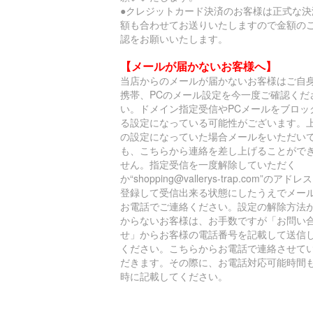
●クレジットカード決済のお客様は正式な決
額も合わせてお送りいたしますので金額の
認をお願いいたします。
【メールが届かないお客様へ】
当店からのメールが届かないお客様はご自
携帯、PCのメール設定を今一度ご確認くだ
い。ドメイン指定受信やPCメールをブロッ
る設定になっている可能性がございます。
の設定になっていた場合メールをいただい
も、こちらから連絡を差し上げることがで
せん。指定受信を一度解除していただく
か“shopping@vallerys-trap.com”のアドレ
登録して受信出来る状態にしたうえでメー
お電話でご連絡ください。設定の解除方法
からないお客様は、お手数ですが「お問い
せ」からお客様の電話番号を記載して送信
ください。こちらからお電話で連絡させて
だきます。その際に、お電話対応可能時間
時に記載してください。