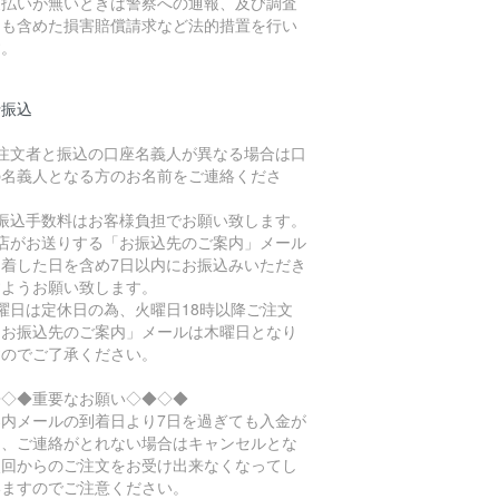
支払いが無いときは警察への通報、及び調査
用も含めた損害賠償請求など法的措置を行い
す。
行振込
ご注文者と振込の口座名義人が異なる場合は口
の名義人となる方のお名前をご連絡くださ
。
お振込手数料はお客様負担でお願い致します。
当店がお送りする「お振込先のご案内」メール
到着した日を含め7日以内にお振込みいただき
すようお願い致します。
曜日は定休日の為、火曜日18時以降ご注文
「お振込先のご案内」メールは木曜日となり
すのでご了承ください。
◆◇◆重要なお願い◇◆◇◆
案内メールの到着日より7日を過ぎても入金が
く、ご連絡がとれない場合はキャンセルとな
次回からのご注文をお受け出来なくなってし
いますのでご注意ください。