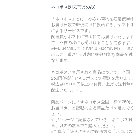
ネコポス(対応商品のみ)
「ネコポス」とは、小さい荷物を宅急便同
お届け日数で郵便受けに投函する、ヤマト
によるサービスです。
配達員がポストに投函にてお届けいたしま
で、不在の時にも受け取ることができます
※長辺34cm以内（3辺合計60cm以内）、厚
㎝以内、重さ1㎏以内に梱包可能な商品が対
なります。
ネコポスと表示された商品について、全国
250円(税込)でネコポスでの配送を承ります
税込み15,000円以上のお買い上げで送料無
配送いたします。
商品ページに「★ネコポス全国一律￥250
お届け★」と記載のある商品だけを選んで
さい。
※商品ページに記載されている「ネコポス対
量」以内の数量でご購入ください。
※ご購入手続きの画面で配送方法「ネコポス