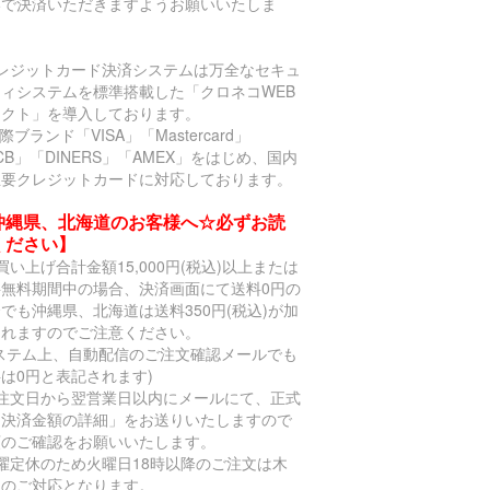
いで決済いただきますようお願いいたしま
。
クレジットカード決済システムは万全なセキュ
ティシステムを標準搭載した「クロネコWEB
レクト」を導入しております。
国際ブランド「VISA」「Mastercard」
CB」「DINERS」「AMEX」をはじめ、国内
主要クレジットカードに対応しております。
沖縄県、北海道のお客様へ☆必ずお読
ください】
買い上げ合計金額15,000円(税込)以上または
料無料期間中の場合、決済画面にて送料0円の
でも沖縄県、北海道は送料350円(税込)が加
されますのでご注意ください。
システム上、自動配信のご注文確認メールでも
は0円と表記されます)
ご注文日から翌営業日以内にメールにて、正式
「決済金額の詳細」をお送りいたしますので
額のご確認をお願いいたします。
曜定休のため火曜日18時以降のご注文は木
日のご対応となります。