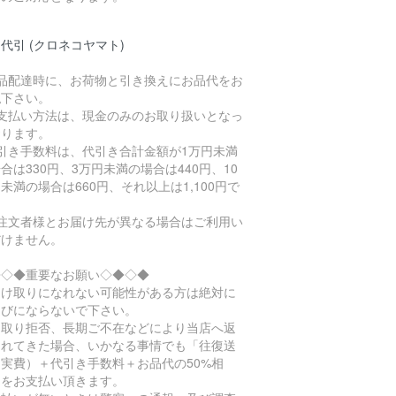
代引 (クロネコヤマト)
商品配達時に、お荷物と引き換えにお品代をお
払下さい。
お支払い方法は、現金のみのお取り扱いとなっ
おります。
代引き手数料は、代引き合計金額が1万円未満
合は330円、3万円未満の場合は440円、10
未満の場合は660円、それ以上は1,100円で
。
ご注文者様とお届け先が異なる場合はご利用い
だけません。
◆◇◆重要なお願い◇◆◇◆
受け取りになれない可能性がある方は絶対に
選びにならないで下さい。
け取り拒否、長期ご不在などにより当店へ返
されてきた場合、いかなる事情でも「往復送
実費）＋代引き手数料＋お品代の50%相
」をお支払い頂きます。