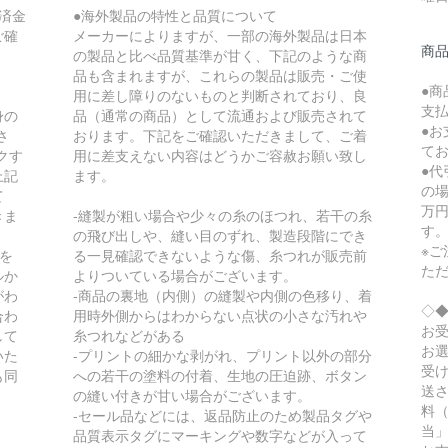
済金
●海外製品の特性と品質について
ご確
メーカーによりますが、一部の海外製品は日本
商品
の製品と比べ品質基準が甘く、下記のような商
品も含まれますが、これらの製品は販売・ご使
●
用に差し障りのないものと判断されており、良
支
身の
品（通常の商品）として流通および販売されて
●
さ
おります。下記をご確認いただきまして、ご着
て
クす
用に差支えない内容はどうかご容赦お願い致し
●
上記
ます。
の場
て
万円
きま
-縫製が粗い場合や少々の糸のほつれ、若干の糸
す
の飛び出しや、縫い目のずれ、製造段階にでき
※
スを
る一見確認できないような傷、糸つれが販売前
た
ルか
よりついている場合がございます。
がわ
-商品の裏地（内側）の縫製や内側の色移り、着
◇
合わ
用時外側からはわからない点状の小さな汚れや
お
して
糸つれなどがある
お
いた
-プリントの細かな剥がれ、プリント以外の部分
受
も同
への若干の塗料の付着、生地の圧迫跡、ボタン
送
の縫い付きが甘い場合がございます。
料（
-セール品などには、返品防止のため製品タグや
当
品質表示タグにマーキングや数字などが入って