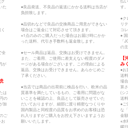
(ク
払
いた
●良品発送、不良品の返送にかかる送料は当店が
す
負担致します。
●
●品切れなどで良品の交換商品ご用意ができない
リ
談く
場合はご返金にて対応させて頂きます。
コ
※1点のみのご購入だった場合はお届け時にかか
● 
った送料、代引き手数料も返金致します。
「J
の
で全
●セール商品は返品、交換はお受けできません。
【
また、ご着用、ご使用に差支えない程度のダメ
み
円が
ージがある場合がございます。この理由による
返品、交換はお受けできません。あらかじめご
●お
了承ください。
送
読
場合
●当店では商品の出荷前に検品を行い、欧米の品
算
または
質基準を満たしているもの、ご着用に問題がな
(
円の
いことを確認の上、良品として販売させていた
送料
が加
だいておりますが、細部に渡り精密なつくりや
●
国内製品と同程度の品質をお求めのお客様は恐
な
のご
れ入りますがご購入をお控え下さいますようお
金
をお
願いいたします。
※水
曜