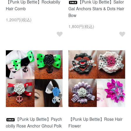
【Punk Up Bettie】Rockabilly
【Punk Up Bettie】Sailor
Hair Comb
Gal Anchors Stars & Dots Hair
Bow
1,200円(税込)
1,800円(税込)
【Punk Up Bettie】Psych
【Punk Up Bettie】Rose Hair
obilly Rose Anchor Ghoul Polk
Flower